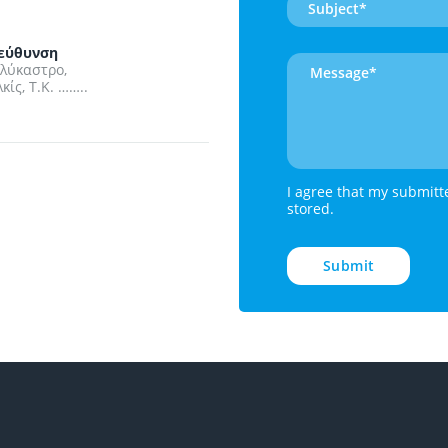
εύθυνση
λύκαστρο,
λκίς, Τ.Κ. ……..
I agree that my submitt
stored.