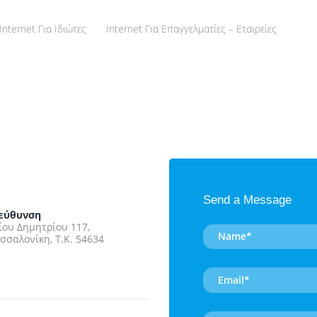
ΑΡΧΙΚΉ
Internet Για Ιδιώτες
Internet Για Επαγγελματίες – Εταιρείες
ΟΙ ΥΠΗΡΕΣΊΕΣ
ΜΑΣ
INTERNET ΓΙΑ
ΙΔΙΏΤΕΣ
INTERNET ΓΙΑ
ΕΠΑΓΓΕΛΜΑΤΊΕΣ –
Send a Message
εύθυνση
ΕΤΑΙΡΕΊΕΣ
ίου Δημητρίου 117,
σσαλονίκη, Τ.Κ. 54634