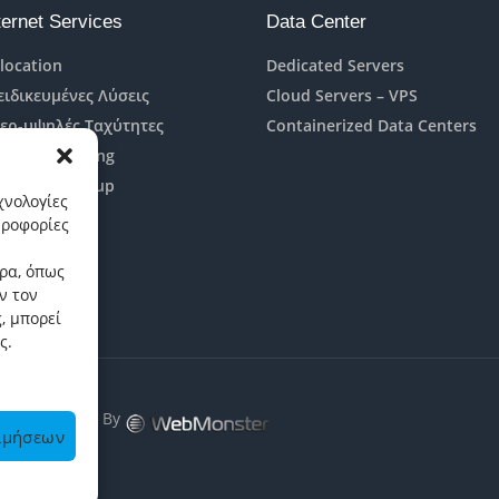
ternet Services
Data Center
location
Dedicated Servers
ειδικευμένες Λύσεις
Cloud Servers – VPS
ερ-υψηλές Ταχύτητες
Containerized Data Centers
naged Hosting
orage & Backup
χνολογίες
oud Services
ηροφορίες
ρα, όπως
ν τον
, μπορεί
ς.
ved. | Website By
ιμήσεων