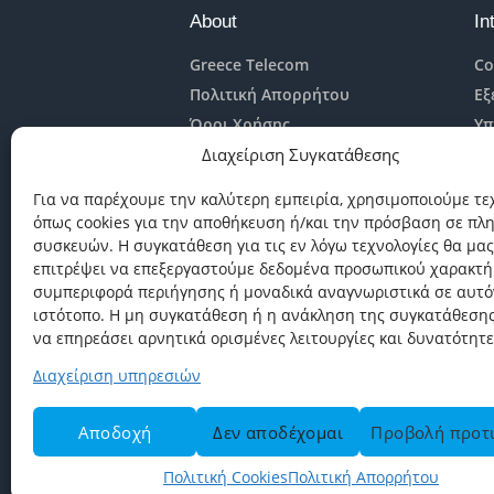
About
In
Greece Telecom
Co
Πολιτική Απορρήτου
Εξ
Όροι Χρήσης
Υπ
Διαχείριση Συγκατάθεσης
Πολιτική Cookies
Ma
St
Για να παρέχουμε την καλύτερη εμπειρία, χρησιμοποιούμε τε
Internet
Cl
όπως cookies για την αποθήκευση ή/και την πρόσβαση σε πλ
Internet για Ιδιώτες
συσκευών. Η συγκατάθεση για τις εν λόγω τεχνολογίες θα μας
επιτρέψει να επεξεργαστούμε δεδομένα προσωπικού χαρακτή
Internet Για Επαγγελματίες –
συμπεριφορά περιήγησης ή μοναδικά αναγνωριστικά σε αυτό
Εταιρείες
ιστότοπο. Η μη συγκατάθεση ή η ανάκληση της συγκατάθεσης
να επηρεάσει αρνητικά ορισμένες λειτουργίες και δυνατότητε
Διαχείριση υπηρεσιών
Greece Telecom
© 2026. All rights reser
Αποδοχή
Δεν αποδέχομαι
Προβολή προτ
Πολιτική Cookies
Πολιτική Απορρήτου