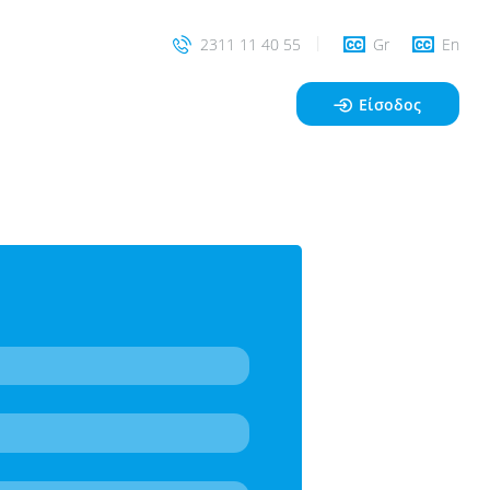
2311 11 40 55
Gr
En
Είσοδος