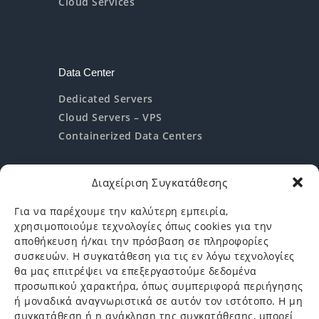
Cloud Services
Data Center
Dedicated Servers
Cloud Servers – VPS
Containerized Data Centers
Διαχείριση Συγκατάθεσης
Help & Support
Για να παρέχουμε την καλύτερη εμπειρία,
χρησιμοποιούμε τεχνολογίες όπως cookies για την
Υποστήριξη
αποθήκευση ή/και την πρόσβαση σε πληροφορίες
Αίτηση Ενδιαφέροντος
συσκευών. Η συγκατάθεση για τις εν λόγω τεχνολογίες
θα μας επιτρέψει να επεξεργαστούμε δεδομένα
Login
προσωπικού χαρακτήρα, όπως συμπεριφορά περιήγησης
ή μοναδικά αναγνωριστικά σε αυτόν τον ιστότοπο. Η μη
Είσοδος/Εγγραφή
συγκατάθεση ή η ανάκληση της συγκατάθεσης, μπορεί