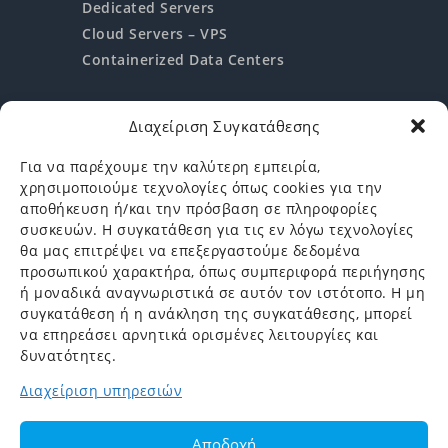
Dedicated Servers
Cloud Servers – VPS
Containerized Data Centers
Διαχείριση Συγκατάθεσης
Help & Support
Για να παρέχουμε την καλύτερη εμπειρία,
χρησιμοποιούμε τεχνολογίες όπως cookies για την
Υποστήριξη
αποθήκευση ή/και την πρόσβαση σε πληροφορίες
Αίτηση Ενδιαφέροντος
συσκευών. Η συγκατάθεση για τις εν λόγω τεχνολογίες
θα μας επιτρέψει να επεξεργαστούμε δεδομένα
Login
προσωπικού χαρακτήρα, όπως συμπεριφορά περιήγησης
ή μοναδικά αναγνωριστικά σε αυτόν τον ιστότοπο. Η μη
Είσοδος/Εγγραφή
συγκατάθεση ή η ανάκληση της συγκατάθεσης, μπορεί
να επηρεάσει αρνητικά ορισμένες λειτουργίες και
δυνατότητες.
Διαχείριση υπηρεσιών
Greece Telecom
© 2026. All rights reserved. |
Website By
Αποδοχή