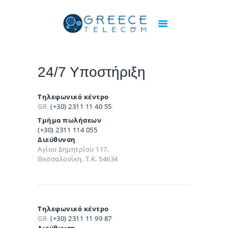
ΑΡΧΙΚΉ
ΟΙ ΥΠΗΡΕΣΊΕΣ ΜΑΣ
24/7 Υποστήριξη
INTERNET ΓΙΑ
ΙΔΙΏΤΕΣ
Τηλεφωνικό κέντρο
GR.
(+30) 2311 11 40 55
INTERNET ΓΙΑ
Τμήμα πωλήσεων
ΕΠΑΓΓΕΛΜΑΤΊΕΣ –
(+30) 2311 114 055
ΕΤΑΙΡΕΊΕΣ
Διεύθυνση
Αγίου Δημητρίου 117,
Θεσσαλονίκη, Τ.Κ. 54634
Τηλεφωνικό κέντρο
GR.
(+30) 2311 11 99 87