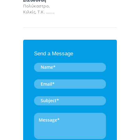
Διεύθυνση
Πολύκαστρο,
Κιλκίς, Τ.Κ. ……..
Send a Message