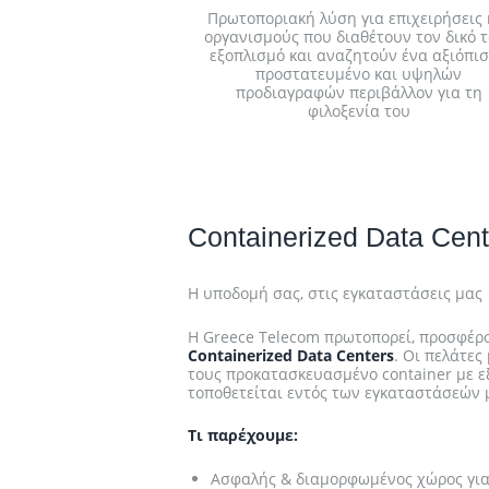
Πρωτοποριακή λύση για επιχειρήσεις 
οργανισμούς που διαθέτουν τον δικό 
εξοπλισμό και αναζητούν ένα αξιόπισ
προστατευμένο και υψηλών
προδιαγραφών περιβάλλον για τη
φιλοξενία του
Containerized Data Cent
Η υποδομή σας, στις εγκαταστάσεις μας
Η Greece Telecom πρωτοπορεί, προσφέρ
Containerized Data Centers
. Οι πελάτες
τους προκατασκευασμένο container με εξ
τοποθετείται εντός των εγκαταστάσεών 
Τι παρέχουμε:
Ασφαλής & διαμορφωμένος χώρος για 