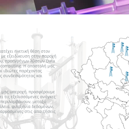
κατέχει ηγετική θέση στον
 με εξειδίκευση στην παροχή
υ, προηγμένων λύσεων Data
 computing. Η αποστολή μας
αι ιδιώτες παρέχοντας
ις συνδεσιμότητας και
ή μας υπεροχή, προσφέρουμε
ι τις εξελισσόμενες ανάγκες
 περιλαμβάνουν, μεταξύ
λεια, φιλοξενία δεδομένων,
σαρμοσμένες στις απαιτήσεις