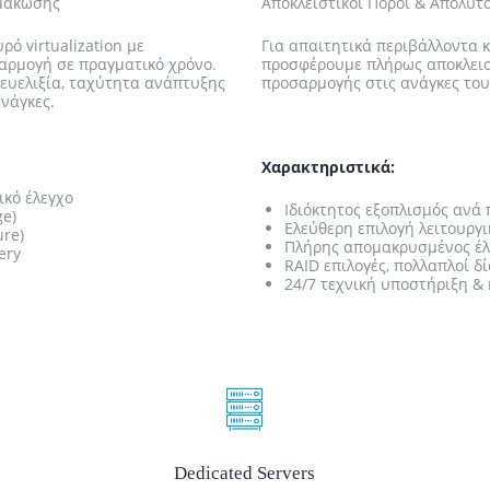
ιμάκωσης
Αποκλειστικοί Πόροι & Απόλυτ
ό virtualization με
Για απαιτητικά περιβάλλοντα 
αρμογή σε πραγματικό χρόνο.
προσφέρουμε πλήρως αποκλειστ
 ευελιξία, ταχύτητα ανάπτυξης
προσαρμογής στις ανάγκες του
νάγκες.
Χαρακτηριστικά:
ικό έλεγχο
Ιδιόκτητος εξοπλισμός ανά
ge)
Ελεύθερη επιλογή λειτουργι
ure)
Πλήρης απομακρυσμένος έλεγ
ery
RAID επιλογές, πολλαπλοί δ
24/7 τεχνική υποστήριξη & 
Dedicated Servers