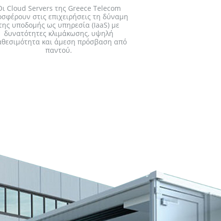
Οι Cloud Servers της Greece Telecom
οσφέρουν στις επιχειρήσεις τη δύναμη
της υποδομής ως υπηρεσία (IaaS) με
δυνατότητες κλιμάκωσης, υψηλή
αθεσιμότητα και άμεση πρόσβαση από
παντού.