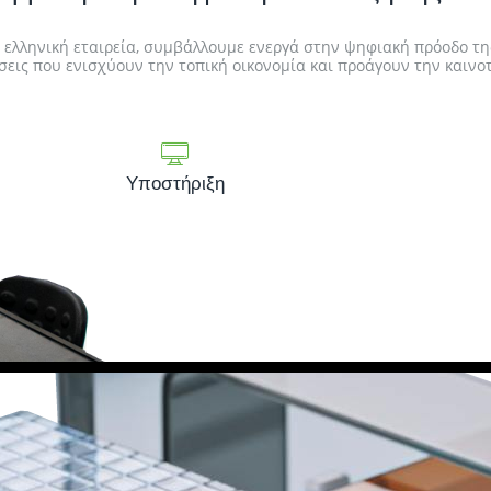
 ελληνική εταιρεία, συμβάλλουμε ενεργά στην ψηφιακή πρόοδο τη
σεις που ενισχύουν την τοπική οικονομία και προάγουν την καινο
Υποστήριξη