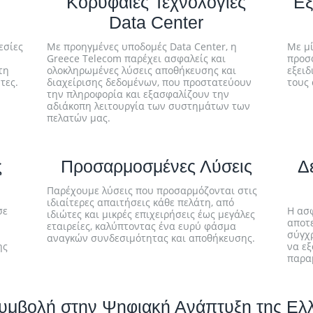
Κορυφαίες Τεχνολογίες
Εξ
Data Center
εσίες
Με προηγμένες υποδομές Data Center, η
Με μ
Greece Telecom παρέχει ασφαλείς και
προσ
τη
ολοκληρωμένες λύσεις αποθήκευσης και
εξειδ
τες.
διαχείρισης δεδομένων, που προστατεύουν
τους 
την πληροφορία και εξασφαλίζουν την
αδιάκοπη λειτουργία των συστημάτων των
πελατών μας.
ς
Προσαρμοσμένες Λύσεις
Δ
Παρέχουμε λύσεις που προσαρμόζονται στις
ιδιαίτερες απαιτήσεις κάθε πελάτη, από
σε
Η ασ
ιδιώτες και μικρές επιχειρήσεις έως μεγάλες
αποτ
εταιρείες, καλύπτοντας ένα ευρύ φάσμα
σύγχρ
αναγκών συνδεσιμότητας και αποθήκευσης.
ης
να εξ
παρα
υμβολή στην Ψηφιακή Ανάπτυξη της Ελλ