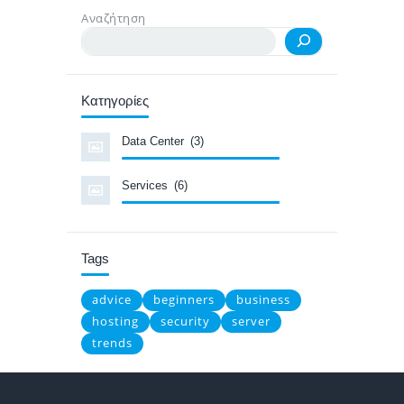
Αναζήτηση
Κατηγορίες
Data Center
(3)
Services
(6)
Tags
advice
beginners
business
hosting
security
server
trends