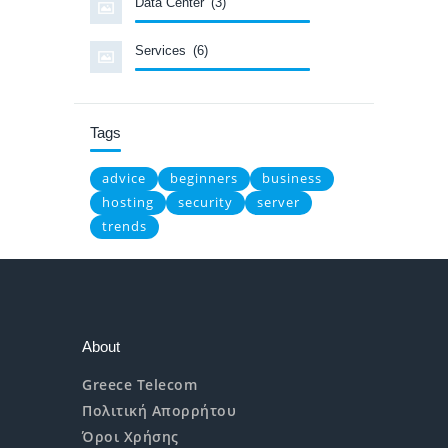
Data Center
(3)
Services
(6)
Tags
advice
beginners
business
hosting
security
server
trends
About
Greece Telecom
Πολιτική Απορρήτου
Όροι Χρήσης