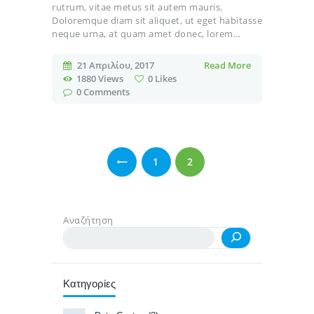
rutrum, vitae metus sit autem mauris.
Doloremque diam sit aliquet, ut eget habitasse
neque urna, at quam amet donec, lorem…
21 Απριλίου, 2017
Read More
1880
Views
0
Likes
0
Comments
Σελιδοποίηση
άρθρων
PAGE
1
PAGE
2
Αναζήτηση
Κατηγορίες