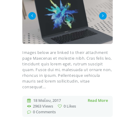
Images below are linked to their attachment
page Maecenas et molestie nibh. Cras felis leo,
tincidunt quis lorem eget, rutrum suscipit
quam. Fusce dui mi, malesuada ut ornare non,
rhoncus in ipsum. Pellentesque vehicula
mauris sed lorem sollicitudin, vitae
consequat…
18 Μαΐου, 2017
Read More
2963
Views
0
Likes
0
Comments