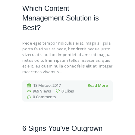
Which Content
Management Solution is
Best?
Pede eget tempor ridiculus erat, magnis ligula,
porta faucibus et pede, hendrerit neque justo
viverra dis nullam imperdiet, diam sed magna
netus odio. Enim ipsum tellus maecenas, quis
et elit, eu quam nulla donec felis elit at, integer
maecenas vivamus…
18 Μαΐου, 2017
Read More
969
Views
0
Likes
0
Comments
6 Signs You’ve Outgrown