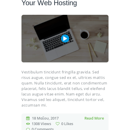
Your Web Hosting
Vestibulum tincidunt fringilla gravida. Sed
risus augue, congue sed ex et, ultrices mattis
quam. Nulla tincidunt, erat non condimentum
placerat, felis lacus blandit tellus, vel eleifend
lacus augue vitae enim. Nam eget dui arcu.
Vivamus sed leo aliquet, tincidunt tortor vel,
accumsan mi.
18 Μαΐου, 2017
Read More
1308
Views
0
Likes
0
Comments