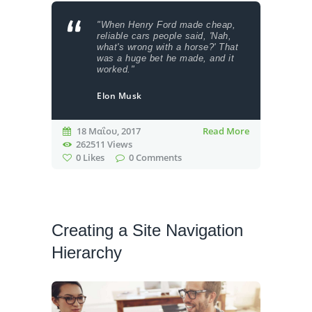
"When Henry Ford made cheap,
reliable cars people said, 'Nah,
what's wrong with a horse?' That
was a huge bet he made, and it
worked."
Elon Musk
18 Μαΐου, 2017
Read More
262511
Views
0
Likes
0
Comments
Creating a Site Navigation
Hierarchy