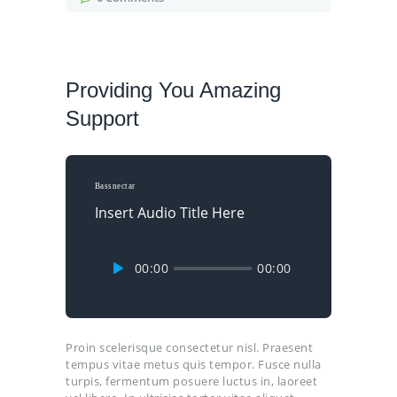
Providing You Amazing
Support
Bassnectar
Insert Audio Title Here
Πρόγραμμα
00:00
00:00
Αναπαραγωγής
Ήχου
Proin scelerisque consectetur nisl. Praesent
tempus vitae metus quis tempor. Fusce nulla
turpis, fermentum posuere luctus in, laoreet