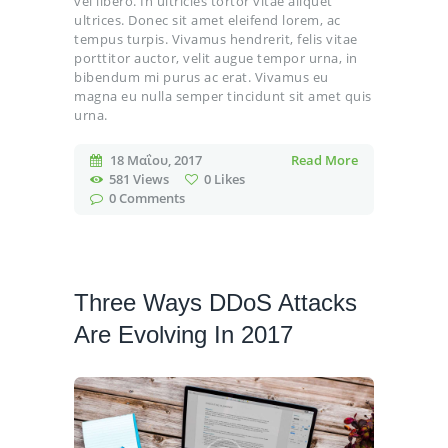
vel libero. In ultricies tortor vitae aliquet
ultrices. Donec sit amet eleifend lorem, ac
tempus turpis. Vivamus hendrerit, felis vitae
porttitor auctor, velit augue tempor urna, in
bibendum mi purus ac erat. Vivamus eu
magna eu nulla semper tincidunt sit amet quis
urna.
18 Μαΐου, 2017
Read More
581
Views
0
Likes
0
Comments
Three Ways DDoS Attacks
Are Evolving In 2017